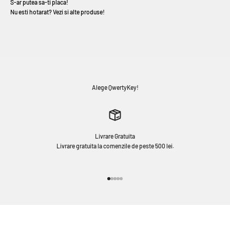
Nu esti hotarat? Vezi si alte produse!
Alege QwertyKey!
Livrare Gratuita
Livrare gratuita la comenzile de peste 500 lei.
Mergi la articolul 1
Mergi la articolul 2
Mergi la articolul 3
Mergi la articolul 4
Mergi la articolul 5