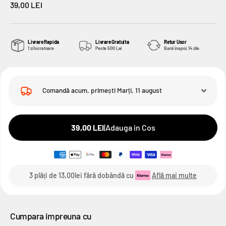
Pret Redus price_min
39,00 LEI
Livrare Rapida
Livrare Gratuita
Retur Usor
1 zi lucratoare
Peste 500 Lei
Banii inapoi, 14 zile
Comandă acum, primești
Marți, 11 august
39,00 LEI
|
Adauga in Cos
3 plăți de
13,00lei
fără dobândă cu
Află mai multe
Cumpara impreuna cu