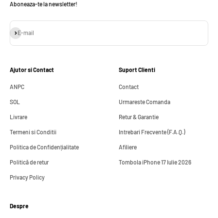
Aboneaza-te la newsletter!
Abonează-te
E-mail
Ajutor si Contact
Suport Clienti
ANPC
Contact
SOL
Urmareste Comanda
Livrare
Retur & Garantie
Termeni si Conditii
Intrebari Frecvente (F.A.Q.)
Politica de Confidențialitate
Afiliere
Politică de retur
Tombola iPhone 17 Iulie 2026
Privacy Policy
Despre