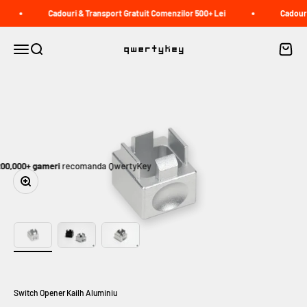
Sari la conținut
Cadouri & Transport Gratuit Comenzilor 500+ Lei
Cadouri
QwertyKey
Deschide meniul de navigare
Deschide căutarea
Deschid
00,000+ gameri
recomanda QwertyKey
Zoom
Switch Opener Kailh Aluminiu