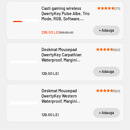
Casti gaming wireless
(77)
QwertyKey Pulse Albe, Trio
Mode, RGB, Software,
Microfon cu functie de
-25%
Noise Canceling cu AI
+ Adauga
Pret Redus price_min
299,00 LEI
Pret
399,00 LEI
Deskmat Mousepad
(521)
QwertyKey Carpathian
Waterproof, Margini
Cusute, Grosime 4mm,
Spate Cauciucat
+ Adauga
Pret Redus price_min
129,00 LEI
Deskmat Mousepad
(521)
QwertyKey Western
Waterproof, Margini
Cusute, Grosime 4mm,
Spate Cauciucat
+ Adauga
Pret Redus price_min
129,00 LEI